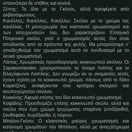
σπανιότερα δε στήθος και κοιλιά.
Ζέπης: Το ίδιο με το Γκέσος, αλλά προφέρετε από
αλβανόφωνους.
Κανέλλης, Κανέλλος, Κανέλλω: Σκύλοι με το χρώμα της
κανέλλας. Η μονοχρωμία του καστανού χρωματισμού και
των αποχρώσεών του, δεν χαρακτηρίζουν Ελληνικό
Ποιμενικό σκύλο, γιατί ο χρωματισμός αυτός δεν είναι
αποδεκτός από το πρότυπο της φυλής. Θα μπορούσαμε ν’
αποδεχθούμε τον χρωματισμό αυτό σε συνδυασμό με το
λευκό χρωματισμό.
Λάπας: Χρωματικός προσδιορισμός κοκκινωπού σκύλου. Οι
Σαρακατσαναίοι χρησιμοποιούν το όνομα Λιάπης και οι
Βλαχόφωνοι Λιαπίκης. Δεν γνωρίζω αν οι ονομασίες αυτές
έχουν σχέση με το κοκκινωπό χρώμα, πάντως από το Νίκο
Καρατζένη, αναφέρονται σαν κριτήρια σκληρού και
ανυποχώρητου σκύλου.
Κοκκίνης: Αφορά επίσης τον ίδιο κοκκινωπό χρωματισμό.
Καψάλης: Προσδιορίζει επίσης κοκκινωπό σκύλο, αλλά και
σκύλο που έχει χρώμα τριχώματος σταρένιο (υπόξανθο),
ξανθόφαιο, πυρόξανθο, ή πύρινο.
Μπάλιο-Γκέσο: Ο κλασσικός μαύρος χρωματισμός και
κατανομή χρωμάτων του Μπάλιου, αλλά με ανοιχτόχρωμα