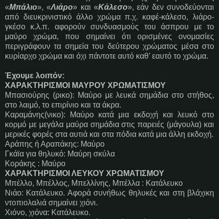
«
Μπάλιο
», «
Λιάρο
» και «
Κάλεσο
», εάν δεν συνοδεύονται
από διευκρινιστικό άλλο χρώμα π.χ. καφέ-κάλεσο, λιάρο-
γκέσο κ.λ.π. αφορούν συνδυασμούς του άσπρου με το
μαύρο χρώμα, που σημαίνει ότι ορισμένες ονομασίες
περιγράφουν τα σημεία του δεύτερου χρώματος μέσα στο
κυρίαρχο χρώμα και όχι πάντοτε αυτό καθ’ εαυτό το χρώμα.
Έχουμε λοιπόν:
ΧΑΡΑΚΤΗΡΙΣΜΟΙ ΜΑΥΡΟΥ ΧΡΩΜΑΤΙΣΜΟΥ
Μπασιούρης (ρικο): Μαύρο με λευκά σημάδια στο στήθος,
στο λαιμό, το επιρίνιο και τα άκρα.
Καραμάνης(νικο): Μαύρο κατά μια εκδοχή και λευκό στο
κορμό με μεγάλα μαύρα σημάδια στις παρειές (μάγουλα) και
μερικές φορές στα αυτιά και στα πόδια κατά μια άλλη εκδοχή.
Αράπης ή Αραπάκης: Μαύρο
Γκάϊα για θηλυκό: Μαύρη σκύλα
Κοράκης : Μαύρο
ΧΑΡΑΚΤΗΡΙΣΜΟΙ ΛΕΥΚΟΥ ΧΡΩΜΑΤΙΣΜΟΥ
Μπέλλο, Μπέλλος, Μπελλίνης, Μπέλλα : Κατάλευκο
Νιάο: Κατάλευκο. Αφορά συνήθως θηλυκές και στη βλάχικη
ντοπιολαλιά σημαίνει χιόνι.
Χιόνο, χιόνα: Κατάλευκο.