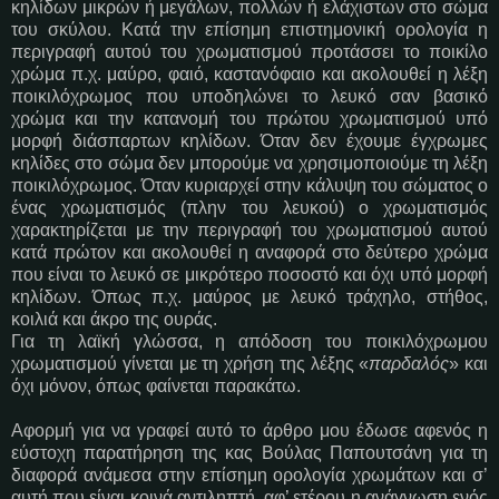
κηλίδων μικρών ή μεγάλων, πολλών ή ελάχιστων στο σώμα
του σκύλου. Κατά την επίσημη επιστημονική ορολογία η
περιγραφή αυτού του χρωματισμού προτάσσει το ποικίλο
χρώμα π.χ. μαύρο, φαιό, καστανόφαιο και ακολουθεί η λέξη
ποικιλόχρωμος που υποδηλώνει το λευκό σαν βασικό
χρώμα και την κατανομή του πρώτου χρωματισμού υπό
μορφή διάσπαρτων κηλίδων. Όταν δεν έχουμε έγχρωμες
κηλίδες στο σώμα δεν μπορούμε να χρησιμοποιούμε τη λέξη
ποικιλόχρωμος. Όταν κυριαρχεί στην κάλυψη του σώματος ο
ένας χρωματισμός (πλην του λευκού) ο χρωματισμός
χαρακτηρίζεται με την περιγραφή του χρωματισμού αυτού
κατά πρώτον και ακολουθεί η αναφορά στο δεύτερο χρώμα
που είναι το λευκό σε μικρότερο ποσοστό και όχι υπό μορφή
κηλίδων. Όπως π.χ. μαύρος με λευκό τράχηλο, στήθος,
κοιλιά και άκρο της ουράς.
Για τη λαϊκή γλώσσα, η απόδοση του ποικιλόχρωμου
χρωματισμού γίνεται με τη χρήση της λέξης «
παρδαλός
» και
όχι μόνον, όπως φαίνεται παρακάτω.
Αφορμή για να γραφεί αυτό το άρθρο μου έδωσε αφενός η
εύστοχη παρατήρηση της κας Βούλας Παπουτσάνη για τη
διαφορά ανάμεσα στην επίσημη ορολογία χρωμάτων και σ’
αυτή που είναι κοινά αντιληπτή, αφ’ ετέρου η ανάγνωση ενός