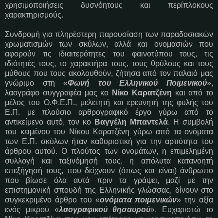
χρησιμοποιήσεις δυσνόητους και περίπλοκους
χαρακτηρισμούς.
Συνδρομή για πληρέστερη παρουσίαση των παραδοσιακών
χρωματισμών των σκύλων, αλλά και ονομασιών που
αφορούν τις ιδιαιτερότητες του φαινοτύπου τους, τις
ιδιότητές τους, το χαρακτήρα τους, τους θρύλους και τους
μύθους που τους ακολουθούν, ζήτησα από τον παλαιό μας
γνώριμο στη «
Φωνή του Ελληνικού Ποιμενικού
»,
λαογράφο συγγραφέα μας κο
Νίκο Καρατζένη
και από το
μέλος του Ο.Φ.Ε.Π., μελετητή και ερευνητή της φυλής του
Ε.Π. με πλούσιο αρθρογραφικό έργο γύρω από το
αντικείμενο αυτό, τον κο
Βαγγέλη Μπαντελά
. Η συμβολή
του κειμένου του Νίκου Καρατζένη γύρω από τα ονόματα
των Ε.Π. σκύλων ήταν καθοριστική για την αρτιότητα του
άρθρου αυτού. Ο πλούτος των ονομάτων, η επιμελημένη
συλλογή και ταξινόμησή τους, η απόλυτα κατανοητή
επεξήγησή τους, που δείχνουν (όπως και είναι) άνθρωπο
που βίωσε όλα αυτά πριν τα γράψει, μαζί με την
επιστημονική σπουδή της Ελληνικής γλώσσας, δίνουν στο
συγκεκριμένο άρθρο του «
ονόματα ποιμενικών
» την αξία
ενός μικρού «
λαογραφικού θησαυρού
». Ευχαριστώ το