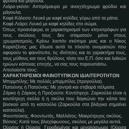
φρύδια και μάγουλα.
Λιάρο-γκέσο: Ασπρόμαυρο με ανοιχτόχρωμα φρύδια και
μάγουλα.
Καφέ-Κάλεσο: Λευκό με καφέ κηλίδες γύρω από τα μάτια.
Καφέ-Λιάρο: Λευκό με καφέ κηλίδες στο σώμα.
Όπως προανέφερα, οι χαρακτηρισμοί των κτηνοτρόφων για
τους σκύλους τους δεν σταματούν μόνο στους
χρωματισμούς. Κρίνω λοιπόν σκόπιμο μιας και ο Νίκος
Καρατζένης μας έδωσε αυτό το πλούτο ονομασιών που
αφορούν το φαινότυπο, τις ιδιότητες και το χαρακτήρα τους,
τους μύθους και τους θρύλους τόσο του Ε.Π. όσο και λαϊκών
ηρώων κάποιας εποχής, να σας τους παρουσιάσω.
Απολαύστε τους:
ΧΑΡΑΚΤΗΡΙΣΜΟΙ ΦΑΙΝΟΤΥΠΙΚΩΝ ΙΔΙΑΙΤΕΡΟΤΗΤΩΝ
Μπιρμπίλης: Με πολλές μπιρμπίλες (προγούλια).
Πατούνης ή Πατούνας: Με χοντρά και στιβαρά πέλματα.
Ζάρκο ή Ζάρκος ή Προζιούτο: Κοντότριχο. Ζαρκούλα είναι η
κοντότριχη σκύλα ή η σκύλα που δαγκώνει την κάπα του
βοσκού από τη κατσούλα (Ζαρκούλα στα βλάχικα σημαίνει
κατσούλα).
Φουντούκης, Φουντωτός, Μαλλάτος: Μακρύτριχος σκύλος.
Βέσιος: Κατά τους βλαχόφωνους, σκύλος με μεγάλα αυτιά.
Ούρσος ή Ούρσα: Γεροδεμένος και μεγαλόσωμος (Ούρσα