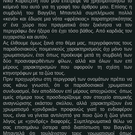
Νίκο Καρατζένη που μου επέτρεψε να χρησιμοποιήσω το
κείμενό του αυτό για τη γραφή του άρθρου μου. Επίσης η
συμβολή του Βαγγέλη Μπαντελά συμπλήρωσε πολλά
«κενά» και έδωσε μια νότα «φρέσκιας» παρατηρητικότητας
σ’ ένα χώρο που πραγματικά όταν ξεκίνησα να τον
περιγράφω δεν ήξερα ότι έχει τόσο βάθος. Από καρδιάς τον
ευχαριστώ και αυτόν.
Ας έλθουμε όμως ξανά στο θέμα μας, περιγράφοντας τους
παραδοσιακούς ποιμενικούς χαρακτηρισμούς όχι μόνο των
χρωματισμών, έτσι όπως προέκυψε μετά τη συμβολή των
δύο προαναφερθέντων φίλων, αλλά και όλων των επί
μέρους χαρακτηρισμών που αφορούν τη σχέση των
κτηνοτρόφων με τα ζώα τους.
Πριν προχωρήσω στη περιγραφή των ονομάτων πρέπει να
σας κάνω γνωστό, ότι οι παραδοσιακοί χρωματικοί
συνδυασμοί, δεν αποδίδουν επί μέρους αποχρώσεις όπως
εμείς σήμερα τους προσδιορίζουμε σαν στοιχείο ατομικής
αναγνώρισης εκάστου σκύλου, αλλά χαρακτηρίζουν ένα
χρωματισμό «χονδρικά» προφανώς γιατί το ενδιαφέρον
τους, είναι να γίνεται αντιληπτό για ποιο ζώο ή ζώα γίνετε
λόγος με «χονδρές» διαφορές. Συμπληρωματικά θέλω να
σας επισημάνω ύστερα από διαπίστωση του Βαγγέλη
Μπαντελά ότι τουλάχιστον τρεις χρωματισμοί όπως