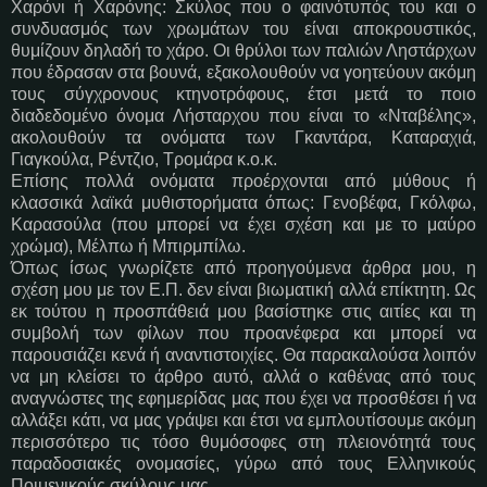
Χαρόνι ή Χαρόνης: Σκύλος που ο φαινότυπός του και ο
συνδυασμός των χρωμάτων του είναι αποκρουστικός,
θυμίζουν δηλαδή το χάρο. Οι θρύλοι των παλιών Ληστάρχων
που έδρασαν στα βουνά, εξακολουθούν να γοητεύουν ακόμη
τους σύγχρονους κτηνοτρόφους, έτσι μετά το ποιο
διαδεδομένο όνομα Λήσταρχου που είναι το «Νταβέλης»,
ακολουθούν τα ονόματα των Γκαντάρα, Καταραχιά,
Γιαγκούλα, Ρέντζιο, Τρομάρα κ.ο.κ.
Επίσης πολλά ονόματα προέρχονται από μύθους ή
κλασσικά λαϊκά μυθιστορήματα όπως: Γενοβέφα, Γκόλφω,
Καρασούλα (που μπορεί να έχει σχέση και με το μαύρο
χρώμα), Μέλπω ή Μπιρμπίλω.
Όπως ίσως γνωρίζετε από προηγούμενα άρθρα μου, η
σχέση μου με τον Ε.Π. δεν είναι βιωματική αλλά επίκτητη. Ως
εκ τούτου η προσπάθειά μου βασίστηκε στις αιτίες και τη
συμβολή των φίλων που προανέφερα και μπορεί να
παρουσιάζει κενά ή αναντιστοιχίες. Θα παρακαλούσα λοιπόν
να μη κλείσει το άρθρο αυτό, αλλά ο καθένας από τους
αναγνώστες της εφημερίδας μας που έχει να προσθέσει ή να
αλλάξει κάτι, να μας γράψει και έτσι να εμπλουτίσουμε ακόμη
περισσότερο τις τόσο θυμόσοφες στη πλειονότητά τους
παραδοσιακές ονομασίες, γύρω από τους Ελληνικούς
Ποιμενικούς σκύλους μας.