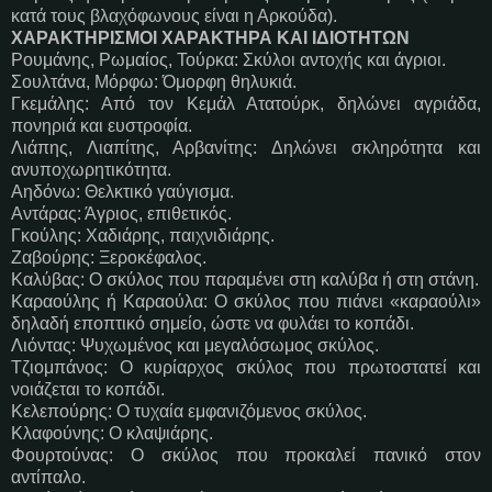
κατά τους βλαχόφωνους είναι η Αρκούδα).
ΧΑΡΑΚΤΗΡΙΣΜΟΙ ΧΑΡΑΚΤΗΡΑ ΚΑΙ ΙΔΙΟΤΗΤΩΝ
Ρουμάνης, Ρωμαίος, Τούρκα: Σκύλοι αντοχής και άγριοι.
Σουλτάνα, Μόρφω: Όμορφη θηλυκιά.
Γκεμάλης: Από τον Κεμάλ Ατατούρκ, δηλώνει αγριάδα,
πονηριά και ευστροφία.
Λιάπης, Λιαπίτης, Αρβανίτης: Δηλώνει σκληρότητα και
ανυποχωρητικότητα.
Αηδόνω: Θελκτικό γαύγισμα.
Αντάρας: Άγριος, επιθετικός.
Γκούλης: Χαδιάρης, παιχνιδιάρης.
Ζαβούρης: Ξεροκέφαλος.
Καλύβας: Ο σκύλος που παραμένει στη καλύβα ή στη στάνη.
Καραούλης ή Καραούλα: Ο σκύλος που πιάνει «καραούλι»
δηλαδή εποπτικό σημείο, ώστε να φυλάει το κοπάδι.
Λιόντας: Ψυχωμένος και μεγαλόσωμος σκύλος.
Τζιομπάνος: Ο κυρίαρχος σκύλος που πρωτοστατεί και
νοιάζεται το κοπάδι.
Κελεπούρης: Ο τυχαία εμφανιζόμενος σκύλος.
Κλαφούνης: Ο κλαψιάρης.
Φουρτούνας: Ο σκύλος που προκαλεί πανικό στον
αντίπαλο.