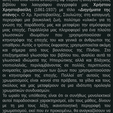
βιβλίου του λαογράφου συγγραφέα μας
Χρήστου
Χρηστοβασίλη
(1861-1937) με τίτλο «
Διηγήματα της
στάνης
». Ο Χρ. Χριστοβασίλης, Σουλιώτης στη καταγωγή,
περιγράφει μια βουκολική ζωή, πολύτιμο «υλικό» για τη
γνώση της παράδοσής μας και μεταφέρει την ατμόσφαιρα
μιας εποχής. Παράλληλα μας πληροφορεί για ένα πλούτο
γλωσσικών ιδιωμάτων που χρησιμοποιούσαν οι
κτηνοτρόφοι της εποχής του και γενικά οι άνθρωποι της
υπαίθρου. Αυτός ο τρόπος έκφρασης χρησιμοποιείται ακόμη
και σήμερα από τους βουνίσιους της Πίνδου. Στο
επεξηγηματικό γλωσσάρι του βιβλίου του, αναλύει αυτά τα
γλωσσικά ιδιώματα της Ηπειρώτικης αλλά και Βλάχικης
ντοπιολαλιάς, περιλαμβάνοντας σε πολλές περιπτώσεις
ονομασίες χρωματισμών των ζώων που χρησιμοποιούσαν
οι κτηνοτρόφοι της εποχής. Πολλοί απ’ αυτούς τους
χρωματισμούς είναι κοινοί στα πρόβατα, τα γίδια και τους
σκύλους και μας μεταφέρουν σε μια ιδιότυπη ορολογία
χρωματικών συνδυασμών
.
Το ωραίο της υπόθεσης είναι ότι οι συνήθως μονολεκτικοί
αυτοί παραδοσιακοί χαρακτηρισμοί, εάν τους μάθεις, δίνουν
με τη μια τους λέξη, ικανοποιητική περιγραφή του
χρωματισμού, εκεί που εν προκειμένω, θα αναγκαζόσουν να