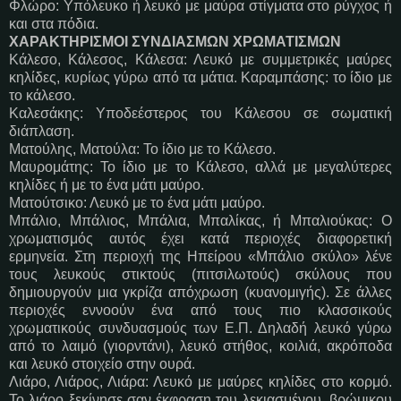
Φλώρο: Υπόλευκο ή λευκό με μαύρα στίγματα στο ρύγχος ή
και στα πόδια.
ΧΑΡΑΚΤΗΡΙΣΜΟΙ ΣΥΝΔΙΑΣΜΩΝ ΧΡΩΜΑΤΙΣΜΩΝ
Κάλεσο, Κάλεσος, Κάλεσα: Λευκό με συμμετρικές μαύρες
κηλίδες, κυρίως γύρω από τα μάτια. Καραμπάσης: το ίδιο με
το κάλεσο.
Καλεσάκης: Υποδεέστερος του Κάλεσου σε σωματική
διάπλαση.
Ματούλης, Ματούλα: Το ίδιο με το Κάλεσο.
Μαυρομάτης: Το ίδιο με το Κάλεσο, αλλά με μεγαλύτερες
κηλίδες ή με το ένα μάτι μαύρο.
Ματούτσικο: Λευκό με το ένα μάτι μαύρο.
Μπάλιο, Μπάλιος, Μπάλια, Μπαλίκας, ή Μπαλιούκας: Ο
χρωματισμός αυτός έχει κατά περιοχές διαφορετική
ερμηνεία. Στη περιοχή της Ηπείρου «Μπάλιο σκύλο» λένε
τους λευκούς στικτούς (πιτσιλωτούς) σκύλους που
δημιουργούν μια γκρίζα απόχρωση (κυανομιγής). Σε άλλες
περιοχές εννοούν ένα από τους πιο κλασσικούς
χρωματικούς συνδυασμούς των Ε.Π. Δηλαδή λευκό γύρω
από το λαιμό (γιορντάνι), λευκό στήθος, κοιλιά, ακρόποδα
και λευκό στοιχείο στην ουρά.
Λιάρο, Λιάρος, Λιάρα: Λευκό με μαύρες κηλίδες στο κορμό.
Το λιάρο ξεκίνησε σαν έκφραση του λεκιασμένου, βρώμικου