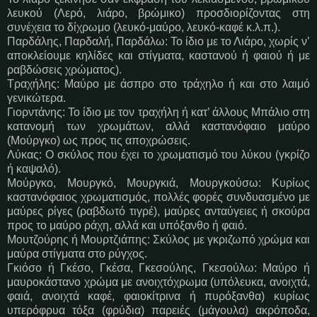
λευκού (Λερό, λιάρο, βρώμικο) προσδιορίζοντας στη
συνέχεια το δίχρωμο (λευκό-μαύρο, λευκό-καφέ κ.λ.π.).
Παρδάλης, Παρδαλή, Παρδάλω: Το ίδιο με το Λιάρο, χωρίς ν’
αποκλείουμε κηλίδες και στίγματα, καστανού ή φαιού ή με
ραβδώσεις χρώματος).
Τραχήλης: Μαύρο με άσπρο στο τράχηλο ή και στο λαιμό
γενικώτερα.
Γιορντάνης: Το ίδιο με τον τραχήλη ή κατ’ άλλους Μπάλιο στη
κατανομή των χρωμάτων, αλλά καστανόφαιο μαύρο
(Μούργκο) ως προς τις αποχρώσεις.
Λύκας: Ο σκύλος που έχει το χρωματισμό του λύκου (γκρίζο
ή καψαλό).
Μούργκο, Μουργκό, Μουργκιά, Μουργκούσω: Κυρίως
καστανόφαιος χρωματισμός, πολλές φορές συνδυασμένο με
μαύρες ρίγες (ραβδωτό τιγρέ), μαύρες ανταύγειες ή σκούρα
προς το μαύρο ράχη, αλλά και υπόξανθο ή φαιό.
Μουτζούρης ή Μουρτζιάπης: Σκύλος με γκριζωπό χρώμα και
μαύρα στίγματα στο ρύγχος.
Γκιόσο ή Γκέσο, Γκέσα, Γκεσούλης, Γκεσούλω: Μαύρο ή
μαυροκάστανο χρώμα με ανοιχτόχρωμα (υπόλευκα, ανοιχτά,
φαιά, ανοιχτά καφέ, φαιοκίτρινα ή πυρόξανθα) κυρίως
υπερόφρυα τόξα (φρύδια) παρειές (μάγουλα) ακρόποδα,